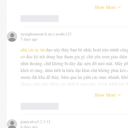
Show More
Like
Reply
uyenghomsoet.h.uy.e.n+abc123
5 days ago
nhà cái uy tín
 dạo này thấy bạn bè nhắc hoài nên mình cũng
có đọc kỹ nội dung hay tham gia gì, chủ yếu xem giao diện 
nhìn thoáng, chữ không bị dày đặc nên đỡ mỏi mắt. Mấy phầ
khối rõ ràng, nhìn lướt là hiểu đại khái chứ không phải kéo
menu đặt khá dễ thấy, bấm qua lại giữa các mục nhanh, khô
chung cảm giác dùng vài phút là quen tay, vì các khối nội
Show More
Like
Reply
jennysilva3.2.3.12
6 days ago