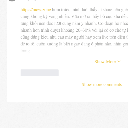
https://mcw.zone
 hôm trước mình lướt thấy ai share nên ghé 
cũng không kỳ vọng nhiều. Vừa mở ra thấy bố cục khá dễ c
từng khối nên đọc lướt cũng nắm ý nhanh. Có đoạn họ nhắc
nhanh hơn trình duyệt khoảng 20–30% với lại có cơ chế tự k
cũng đúng kiểu nhu cầu mấy người hay xem live trên điện th
đề to rõ, cuộn xuống là biết ngay đang ở phần nào, nhìn g
trang…
Show More
Like
Reply
Show more comments