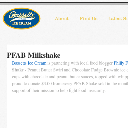
About
Find Us
Latest S
PFAB Milkshake
Bassetts Ice Cream
 is partnering with local food blogger 
Philly 
Shake
 - Peanut Butter Swirl and Chocolate Fudge Brownie ice 
cups with chocolate and peanut butter sauces, topped with whip
proud to donate $3.00 from every PFAB Shake sold in the month
support of their mission to help fight food insecurity.