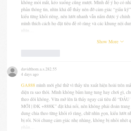
không mỏi mắt, kéo xuống cũng mượt. Mình để ý họ có nh
phần thông tin, nhìn khá dễ thấy nên đỡ cảm giác “giấu kỹ”
kiểu từng khối riêng, nên lướt nhanh vẫn nắm được ý chín
mình thích cách họ đặt tiêu đề rõ ràng và các khung nội dun
nhìn…
Show More
Like
Reply
davidthom.a.s.282.55
4 days ago
GA888
 mình mới ghé thử vì thấy tên xuất hiện hoài trên 
diện ra sao thôi. Mình không bấm lung tung hay chơi gì, ch
theo dõi không. Vừa mở lên là thấy ngay cái tiêu đ
MỚI | ĐK +888K” đặt khá nổi, nên không phải đoán trang n
dung chia theo từng khối rõ ràng, chữ nhìn gọn, kiểu lướt
bị rối. Nói chung cảm giác nhẹ nhàng, không bị nhồi nhét q
phần…