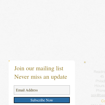
Join our mailing list
Readin
Never miss an update
45 
Philad
Hours
Phon
ask@bas
Subscribe Now
Co